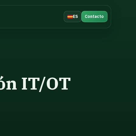
ES
Contacto
ión IT/OT