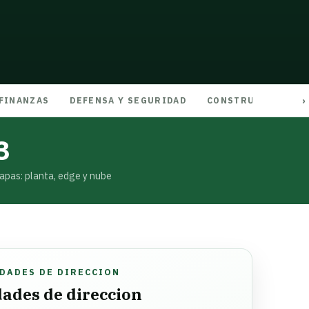
 FINANZAS
DEFENSA Y SEGURIDAD
CONSTRUCCIÓN E I
3
apas: planta, edge y nube
DADES DE DIRECCION
dades de direccion